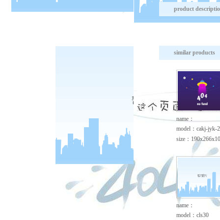
product descripti
similar products
name：
model：cakj-jyk-2
size：190x266x1
name：
model：cls30