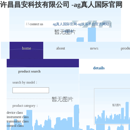
许昌昌安科技有限公司 -ag真人国际官网
/ /
contect us
ag真人国际官网-ag娱乐平台官方网站
|
english
home
home
about
about
news
news
produ
produ
details
product search
search by model：
product category：
device class
instrument class
transmitter class
control class