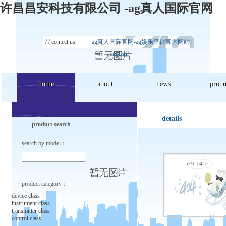
许昌昌安科技有限公司 -ag真人国际官网
/ /
contect us
ag真人国际官网-ag娱乐平台官方网站
|
english
home
home
about
about
news
news
produ
produ
details
product search
search by model：
product category：
device class
instrument class
transmitter class
control class