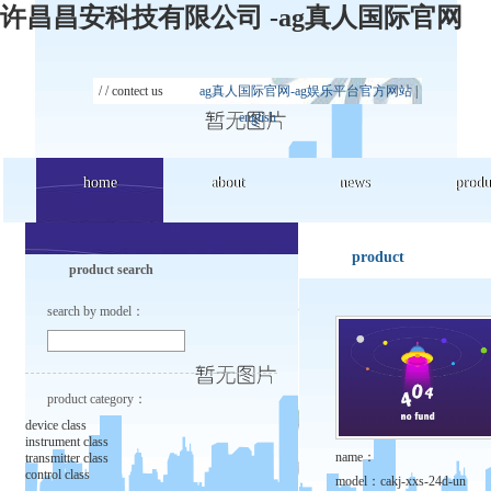
许昌昌安科技有限公司 -ag真人国际官网
/ /
contect us
ag真人国际官网-ag娱乐平台官方网站
|
english
home
home
about
about
news
news
produ
produ
product
product search
search by model：
product category：
device class
instrument class
name：
transmitter class
control class
model：
cakj-xxs-24d-un