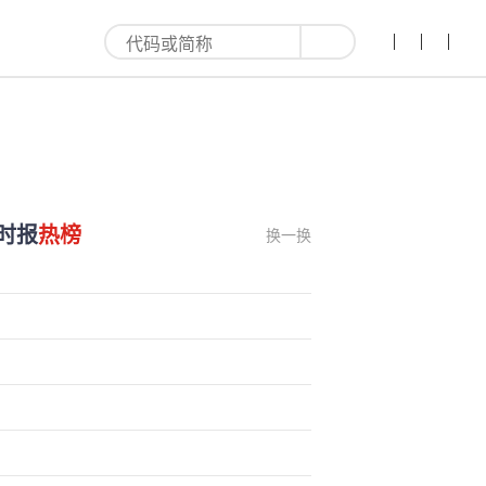
品全揭秘-ag真人国际官网
时报
热榜
换一换